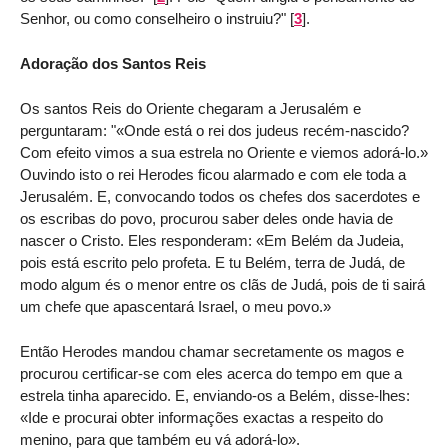
Senhor, ou como conselheiro o instruiu?"
[
3
]
.
Adoração dos Santos Reis
Os santos Reis do Oriente chegaram a Jerusalém e
perguntaram: "«Onde está o rei dos judeus recém-nascido?
Com efeito vimos a sua estrela no Oriente e viemos adorá-lo.»
Ouvindo isto o rei Herodes ficou alarmado e com ele toda a
Jerusalém. E, convocando todos os chefes dos sacerdotes e
os escribas do povo, procurou saber deles onde havia de
nascer o Cristo. Eles responderam: «Em Belém da Judeia,
pois está escrito pelo profeta. E tu Belém, terra de Judá, de
modo algum és o menor entre os clãs de Judá, pois de ti sairá
um chefe que apascentará Israel, o meu povo.»
Então Herodes mandou chamar secretamente os magos e
procurou certificar-se com eles acerca do tempo em que a
estrela tinha aparecido. E, enviando-os a Belém, disse-lhes:
«Ide e procurai obter informações exactas a respeito do
menino, para que também eu vá adorá-lo».