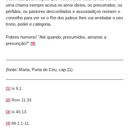
uma chama sempre acesa no amor divino, os presumidos, os
pérfidos, os pastores desconfiados e assustadiços reúnem o
conselho para ver se o Rei dos judeus lhes vai arrebatar o seu
trono, poder e categoria.
Pobres homens! "Até quando, presumidos, amareis a
presunção?"
[
9
]
.
(fonte: Maria, Porta do Céu, cap.11)
[
1
]
Is 9,1.
[
2
]
Rom 11,33.
[
3
]
Is 40,13.
[
4
]
Mt 2,1-11.