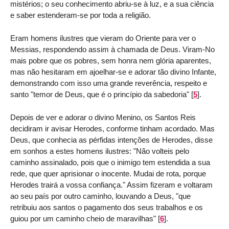
mistérios; o seu conhecimento abriu-se à luz, e a sua ciência
e saber estenderam-se por toda a religião.
Eram homens ilustres que vieram do Oriente para ver o
Messias, respondendo assim à chamada de Deus. Viram-No
mais pobre que os pobres, sem honra nem glória aparentes,
mas não hesitaram em ajoelhar-se e adorar tão divino Infante,
demonstrando com isso uma grande reverência, respeito e
santo "temor de Deus, que é o princípio da sabedoria"
[
5
]
.
Depois de ver e adorar o divino Menino, os Santos Reis
decidiram ir avisar Herodes, conforme tinham acordado. Mas
Deus, que conhecia as pérfidas intenções de Herodes, disse
em sonhos a estes homens ilustres: "Não volteis pelo
caminho assinalado, pois que o inimigo tem estendida a sua
rede, que quer aprisionar o inocente. Mudai de rota, porque
Herodes trairá a vossa confiança." Assim fizeram e voltaram
ao seu país por outro caminho, louvando a Deus, "que
retribuiu aos santos o pagamento dos seus trabalhos e os
guiou por um caminho cheio de maravilhas"
[
6
]
.