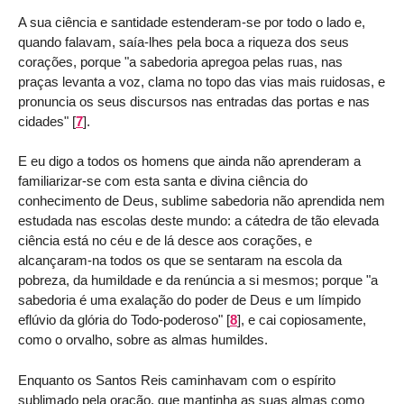
A sua ciência e santidade estenderam-se por todo o lado e,
quando falavam, saía-lhes pela boca a riqueza dos seus
corações, porque "a sabedoria apregoa pelas ruas, nas
praças levanta a voz, clama no topo das vias mais ruidosas, e
pronuncia os seus discursos nas entradas das portas e nas
cidades"
[
7
]
.
E eu digo a todos os homens que ainda não aprenderam a
familiarizar-se com esta santa e divina ciência do
conhecimento de Deus, sublime sabedoria não aprendida nem
estudada nas escolas deste mundo: a cátedra de tão elevada
ciência está no céu e de lá desce aos corações, e
alcançaram-na todos os que se sentaram na escola da
pobreza, da humildade e da renúncia a si mesmos; porque "a
sabedoria é uma exalação do poder de Deus e um límpido
eflúvio da glória do Todo-poderoso"
[
8
]
, e cai copiosamente,
como o orvalho, sobre as almas humildes.
Enquanto os Santos Reis caminhavam com o espírito
sublimado pela oração, que mantinha as suas almas como