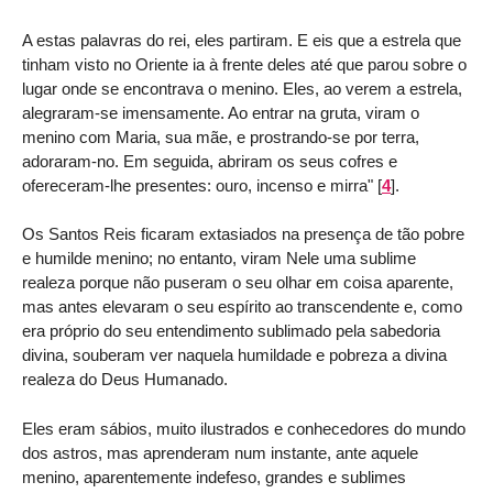
A estas palavras do rei, eles partiram. E eis que a estrela que
tinham visto no Oriente ia à frente deles até que parou sobre o
lugar onde se encontrava o menino. Eles, ao verem a estrela,
alegraram-se imensamente. Ao entrar na gruta, viram o
menino com Maria, sua mãe, e prostrando-se por terra,
adoraram-no. Em seguida, abriram os seus cofres e
ofereceram-lhe presentes: ouro, incenso e mirra"
[
4
]
.
Os Santos Reis ficaram extasiados na presença de tão pobre
e humilde menino; no entanto, viram Nele uma sublime
realeza porque não puseram o seu olhar em coisa aparente,
mas antes elevaram o seu espírito ao transcendente e, como
era próprio do seu entendimento sublimado pela sabedoria
divina, souberam ver naquela humildade e pobreza a divina
realeza do Deus Humanado.
Eles eram sábios, muito ilustrados e conhecedores do mundo
dos astros, mas aprenderam num instante, ante aquele
menino, aparentemente indefeso, grandes e sublimes