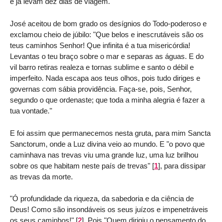
e já levam dez dias de viagem."
José aceitou de bom grado os desígnios do Todo-poderoso e
exclamou cheio de júbilo: "Que belos e inescrutáveis são os
teus caminhos Senhor! Que infinita é a tua misericórdia!
Levantas o teu braço sobre o mar e separas as águas. E do
vil barro retiras realeza e tornas sublime e santo o débil e
imperfeito. Nada escapa aos teus olhos, pois tudo diriges e
governas com sábia providência. Faça-se, pois, Senhor,
segundo o que ordenaste; que toda a minha alegria é fazer a
tua vontade."
E foi assim que permanecemos nesta gruta, para mim Sancta
Sanctorum, onde a Luz divina veio ao mundo. E "o povo que
caminhava nas trevas viu uma grande luz, uma luz brilhou
sobre os que habitam neste país de trevas"
[
1
]
, para dissipar
as trevas da morte.
"Ó profundidade da riqueza, da sabedoria e da ciência de
Deus! Como são insondáveis os seus juízos e impenetráveis
os seus caminhos!"
[
2
]
. Pois "Quem dirigiu o pensamento do